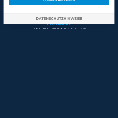
COOKIES ABLEHNEN
SCHREIBEN:
INFO@QTMGMBH.DE
DATENSCHUTZHINWEISE
FRAGEN?
KONTAKTFORMULAR
QTM Automatisierung,
Maschinen und Service GmbH
Vogelsrather Weg 53
41366 Schwalmtal-Waldniel